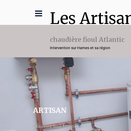
Les Artisa
chaudière fioul Atlantic
Intervention sur Harnes et sa région
ARTISAN
chaudière fioul Atlantic Harnes