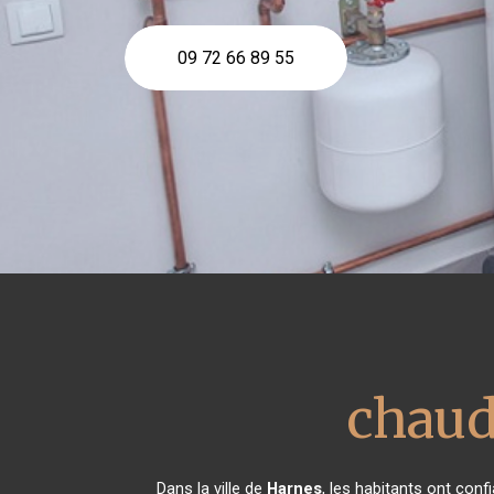
09 72 66 89 55
chaud
Dans la ville de
Harnes
, les habitants ont con