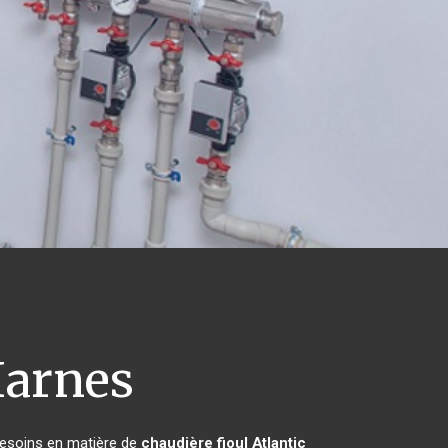
arnes
 besoins en matière de
chaudière fioul Atlantic