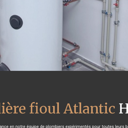
ière fioul Atlantic
H
fiance en notre équipe de plombiers expérimentés pour toutes leurs