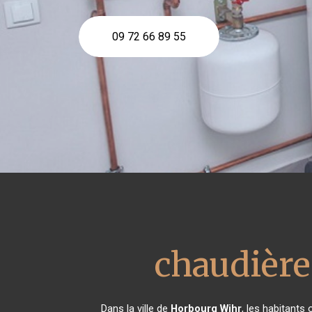
09 72 66 89 55
chaudière 
Dans la ville de
Horbourg Wihr
, les habitants