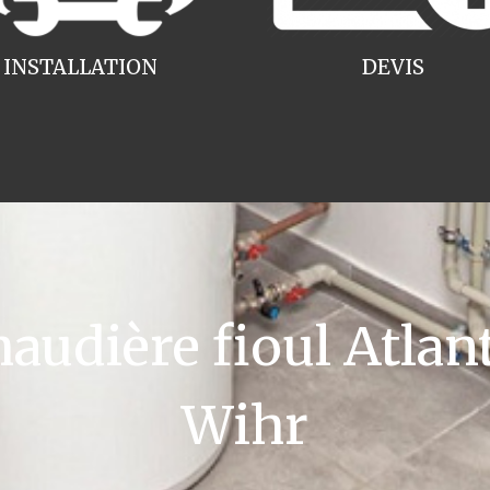
INSTALLATION
DEVIS
udière fioul Atlan
Wihr