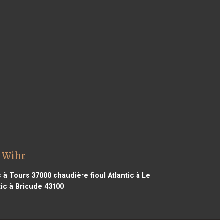
g Wihr
c à Tours 37000
chaudière fioul Atlantic à Le
tic à Brioude 43100