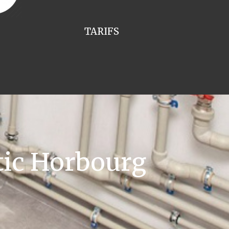
TARIFS
tic Horbourg