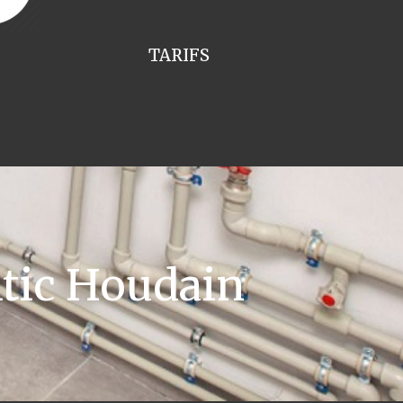
TARIFS
tic Houdain