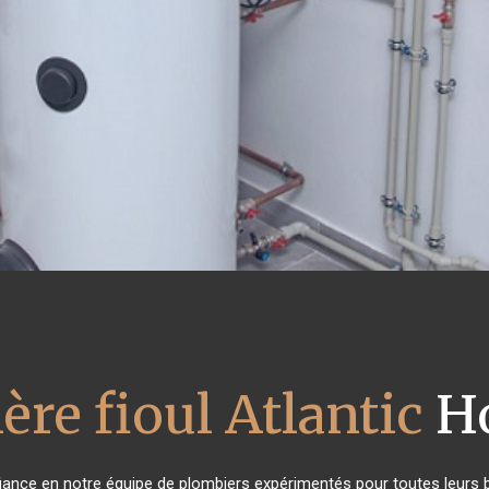
ère fioul Atlantic
Ho
nfiance en notre équipe de plombiers expérimentés pour toutes leurs