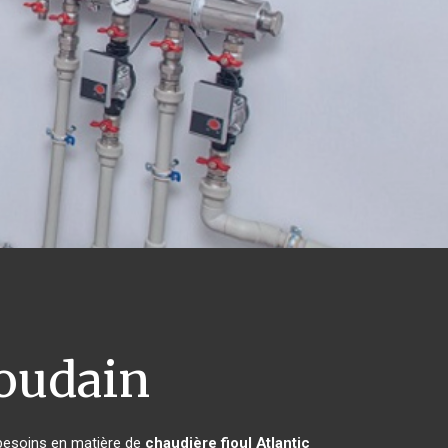
udain
 besoins en matière de
chaudière fioul Atlantic