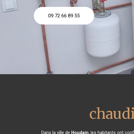
09 72 66 89 55
chaudi
Dans la ville de
Houdain
, les habitants ont co