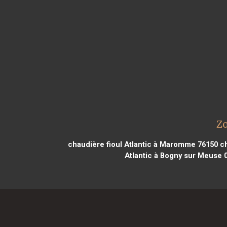
Zo
chaudière fioul Atlantic à Maromme 76150
ch
Atlantic à Bogny sur Meuse 