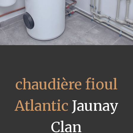
chaudière fioul
Atlantic
Jaunay
Clan