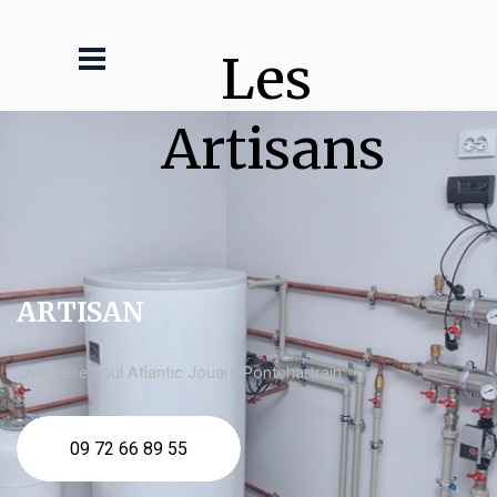
Les 
Artisans
ARTISAN
chaudière fioul Atlantic Jouars Pontchartrain
09 72 66 89 55