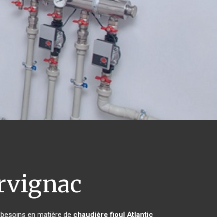
rvignac
s besoins en matière de
chaudière fioul Atlantic