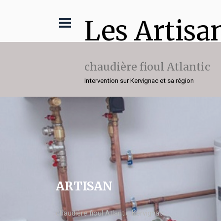
Les Artisa
chaudière fioul Atlantic
Intervention sur Kervignac et sa région
ARTISAN
chaudière fioul Atlantic Kervignac