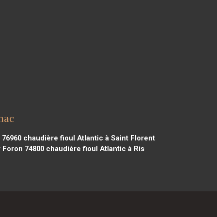
nac
e 76960
chaudière fioul Atlantic à Saint Florent
r Foron 74800
chaudière fioul Atlantic à Ris