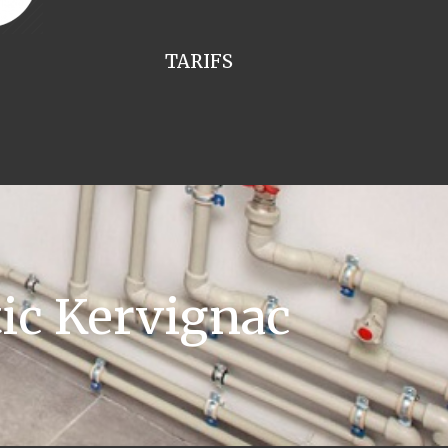
TARIFS
ic Kervignac