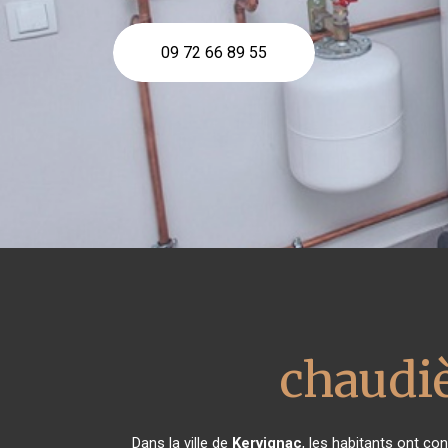
09 72 66 89 55
chaudiè
Dans la ville de
Kervignac
, les habitants ont c