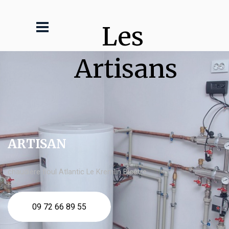
Les 
Artisans
ARTISAN
chaudière fioul Atlantic Le Kremlin Bicêtre
09 72 66 89 55