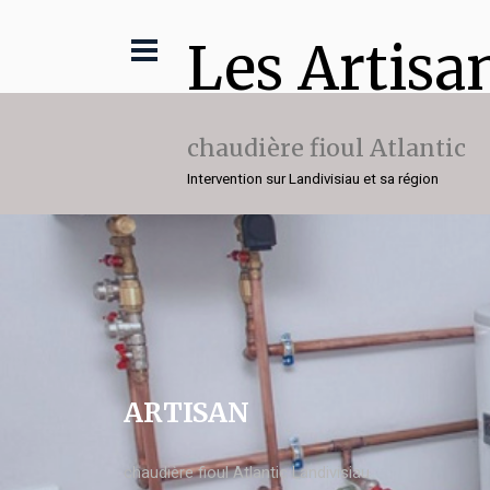
Les Artisa
chaudière fioul Atlantic
Intervention sur Landivisiau et sa région
ARTISAN
chaudière fioul Atlantic Landivisiau