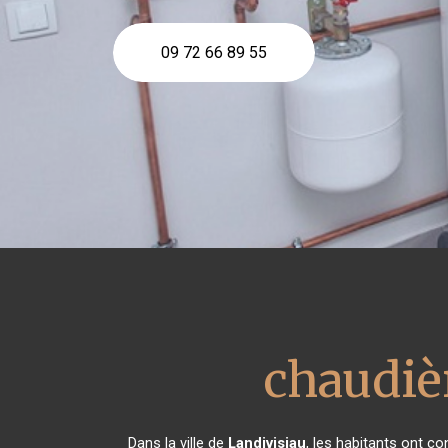
09 72 66 89 55
chaudièr
Dans la ville de
Landivisiau
, les habitants ont c