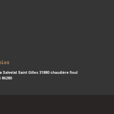
siau
a Salvetat Saint Gilles 31880
chaudière fioul
t 86280