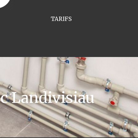
TARIFS
c Landivisiau