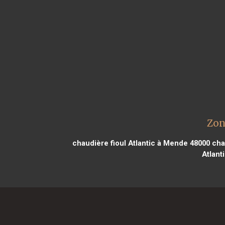
Zon
chaudière fioul Atlantic à Mende 48000
chau
Atlant