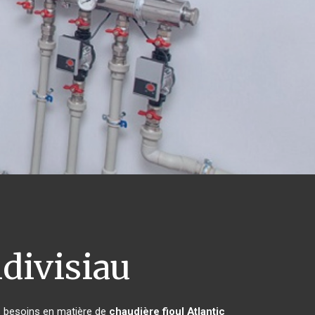
divisiau
rs besoins en matière de
chaudière fioul Atlantic