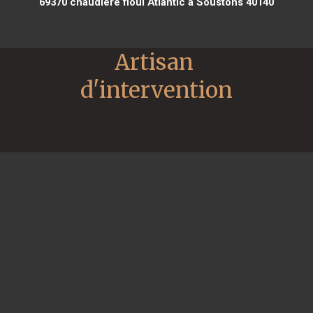
69370
chaudière fioul Atlantic à Soustons 40140
Artisan 
d'intervention