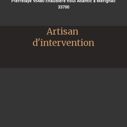
Pierrelaye 95480
chaudière fioul Atlantic à Mérignac
33700
Artisan 
d'intervention