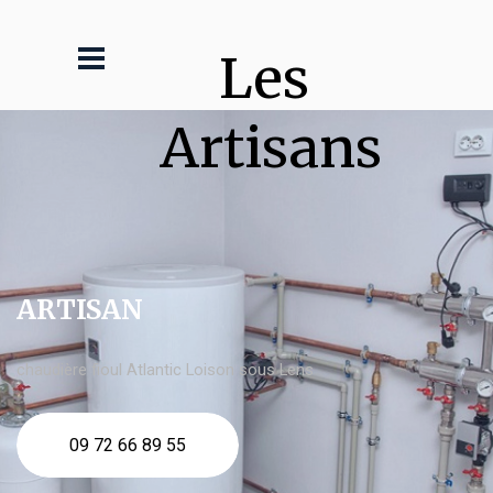
Les 
Artisans
ARTISAN
chaudière fioul Atlantic Loison sous Lens
09 72 66 89 55