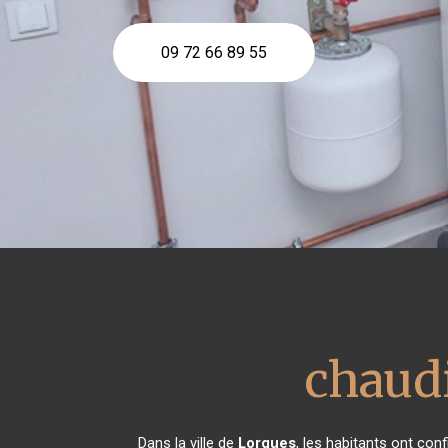
09 72 66 89 55
chaudi
Dans la ville de
Lorgues
, les habitants ont co