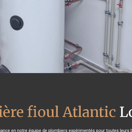
ère fioul Atlantic
L
nfiance en notre équipe de plombiers expérimentés pour toutes leurs