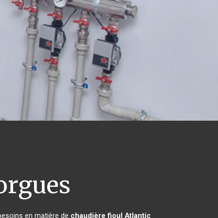
orgues
 besoins en matière de
chaudière fioul Atlantic