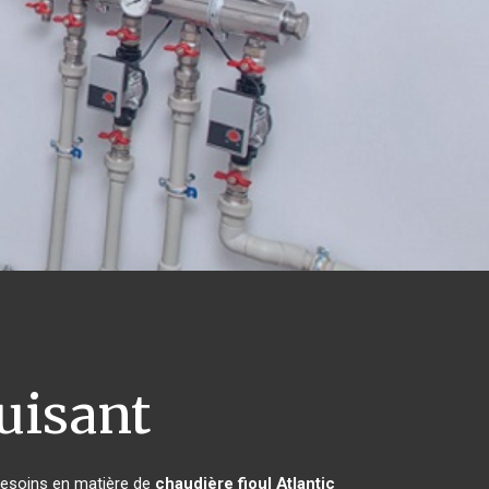
uisant
 besoins en matière de
chaudière fioul Atlantic