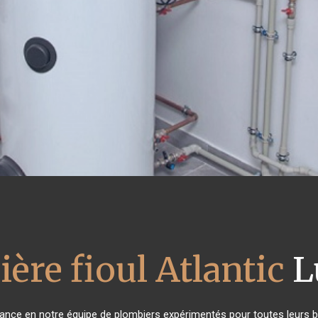
ère fioul Atlantic
L
fiance en notre équipe de plombiers expérimentés pour toutes leurs