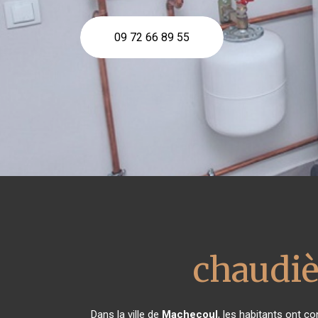
09 72 66 89 55
chaudiè
Dans la ville de
Machecoul
, les habitants ont c