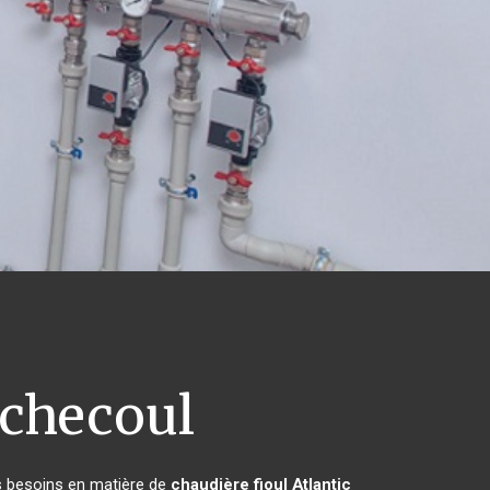
checoul
rs besoins en matière de
chaudière fioul Atlantic