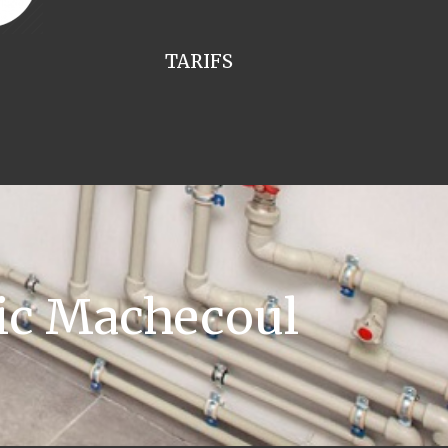
TARIFS
tic Machecoul