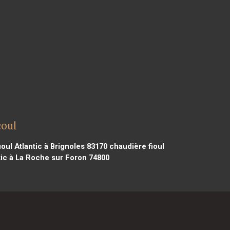
coul
oul Atlantic à Brignoles 83170
chaudière fioul
tic à La Roche sur Foron 74800