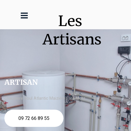
Les 
Artisans
ARTISAN
chaudière fioul Atlantic Maizières lès Metz
09 72 66 89 55