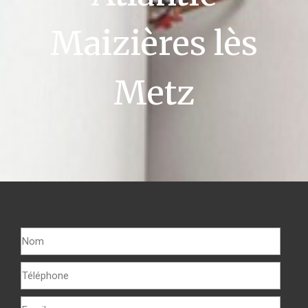
Maizières lès
Metz