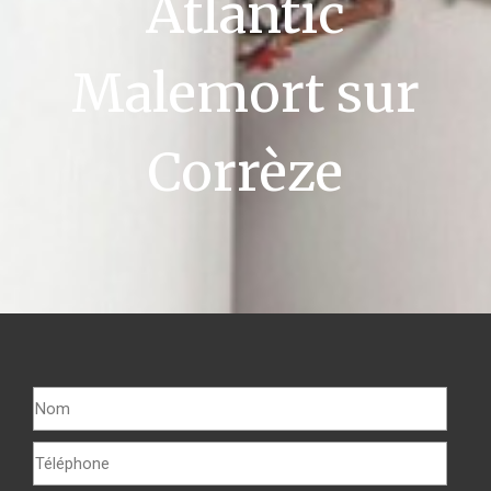
Atlantic
Malemort sur
Corrèze