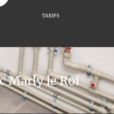
TARIFS
c Marly le Roi