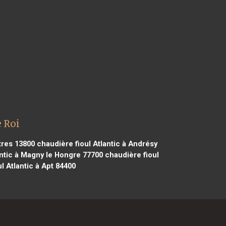
e Roi
stres 13800
chaudière fioul Atlantic à Andrésy
antic à Magny le Hongre 77700
chaudière fioul
l Atlantic à Apt 84400