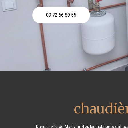
09 72 66 89 55
chaudièr
Dans la ville de
Marly le Roi
, les habitants ont 