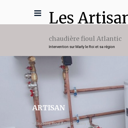
Les Artisa
chaudière fioul Atlantic
Intervention sur Marly le Roi et sa région
ARTISAN
chaudière fioul Atlantic Marly le Roi