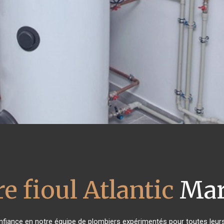
e fioul Atlantic
Marl
confiance en notre équipe de plombiers expérimentés pour toutes leu