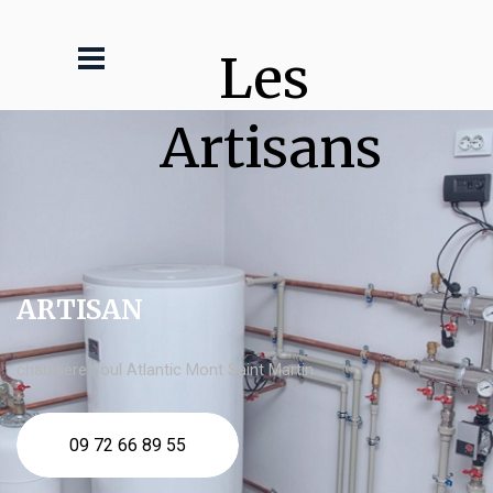
Les 
Artisans
ARTISAN
chaudière fioul Atlantic Mont Saint Martin
09 72 66 89 55