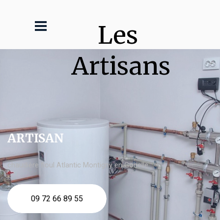
Les 
Artisans
ARTISAN
chaudière fioul Atlantic Montigny en Gohelle
09 72 66 89 55