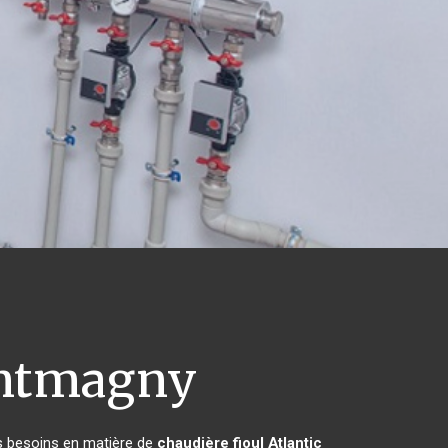
tmagny
rs besoins en matière de
chaudière fioul Atlantic