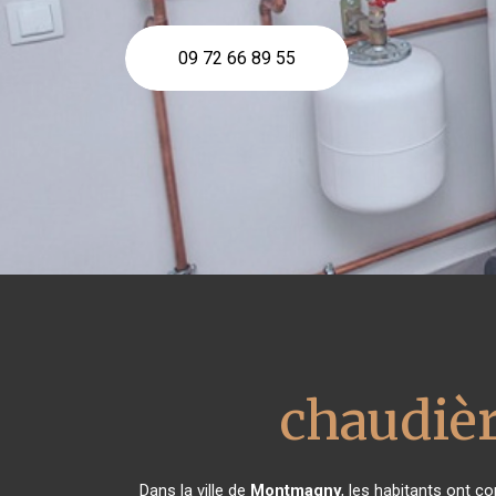
09 72 66 89 55
chaudièr
Dans la ville de
Montmagny
, les habitants ont 