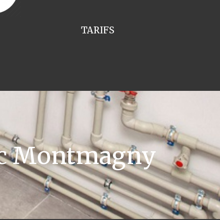
TARIFS
tic Montmagny