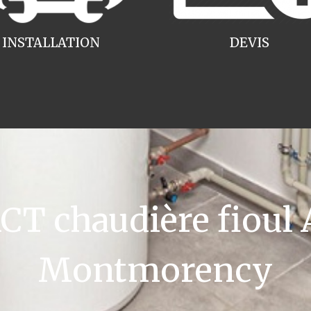
INSTALLATION
DEVIS
T chaudière fioul A
Montmorency