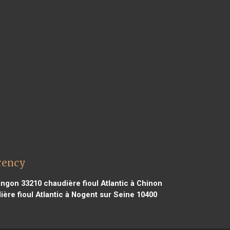
rency
Langon 33210
chaudière fioul Atlantic à Chinon
ère fioul Atlantic à Nogent sur Seine 10400