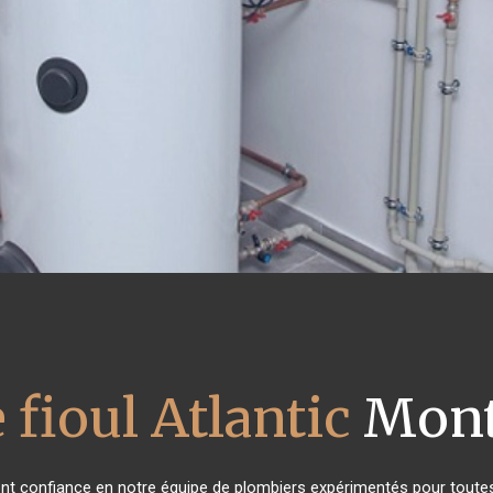
 fioul Atlantic
Mont
 ont confiance en notre équipe de plombiers expérimentés pour toute