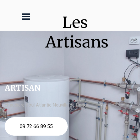
Les 
Artisans
ARTISAN
chaudière fioul Atlantic Neuville de Poitou
09 72 66 89 55