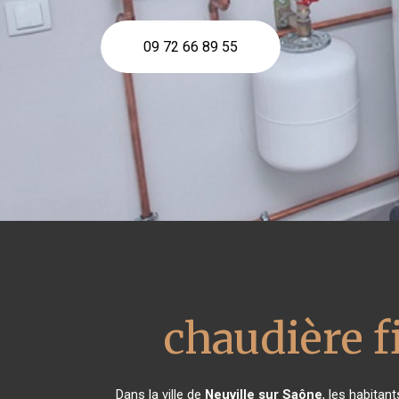
09 72 66 89 55
chaudière f
Dans la ville de
Neuville sur Saône
, les habita