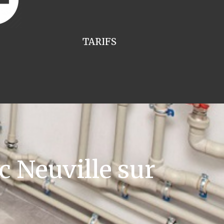
TARIFS
c Neuville sur