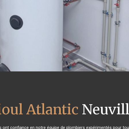
ioul Atlantic
Neuvill
nts ont confiance en notre équipe de plombiers expérimentés pour to