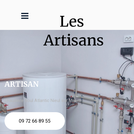
Les 
Artisans
ARTISAN
chaudière fioul Atlantic Nieul sur Mer
09 72 66 89 55