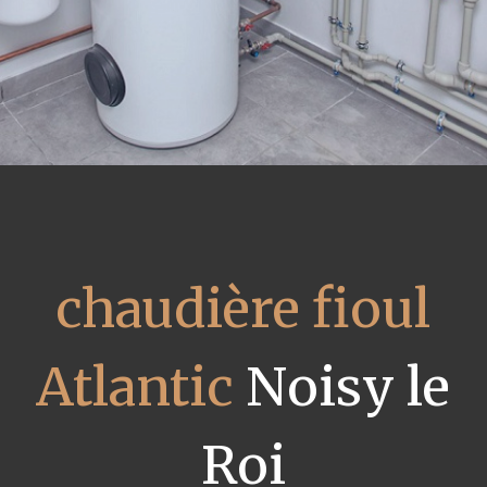
chaudière fioul
Atlantic
Noisy le
Roi