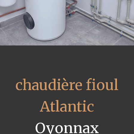
chaudière fioul
Atlantic
Oyonnax