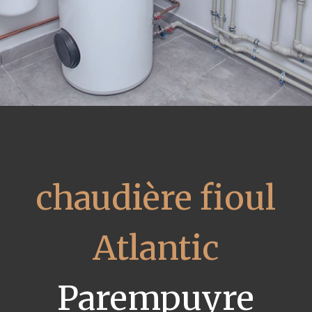
chaudière fioul
Atlantic
Parempuyre