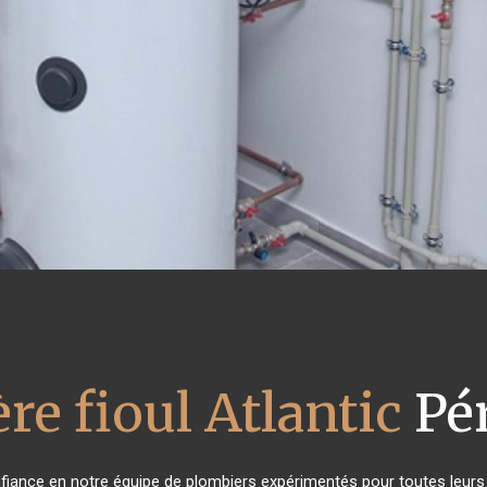
re fioul Atlantic
Pé
onfiance en notre équipe de plombiers expérimentés pour toutes leur