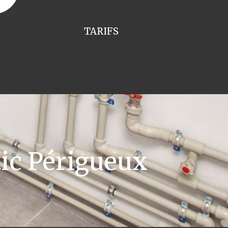
TARIFS
ic Périgueux