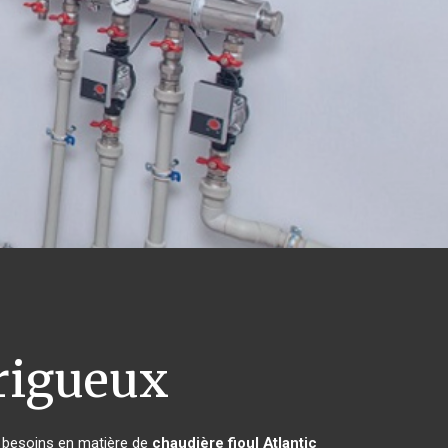
rigueux
s besoins en matière de
chaudière fioul Atlantic