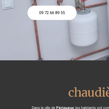
09 72 66 89 55
chaudiè
Dans la ville de
Périgueux
, les habitants ont c