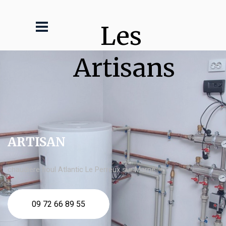
Les 
Artisans
ARTISAN
chaudière fioul Atlantic Le Perreux sur Marne
09 72 66 89 55