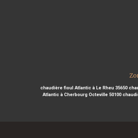
Zo
chaudière fioul Atlantic à Le Rheu 35650
chau
Atlantic à Cherbourg Octeville 50100
chaudiè