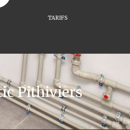
TARIFS
ic Pithiviers