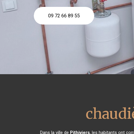
09 72 66 89 55
chaudiè
Dans la ville de
Pithiviers
, les habitants ont co