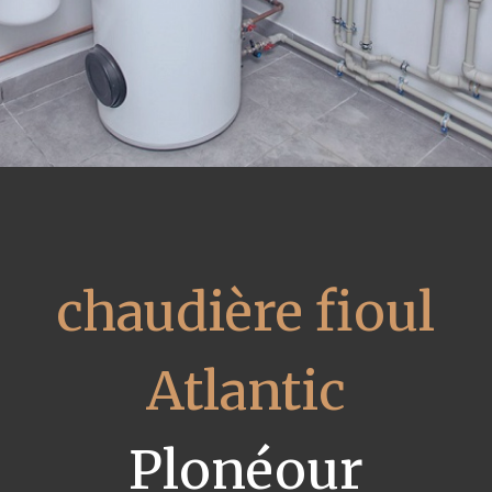
chaudière fioul
Atlantic
Plonéour