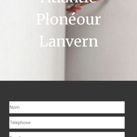
Plonéour
Lanvern