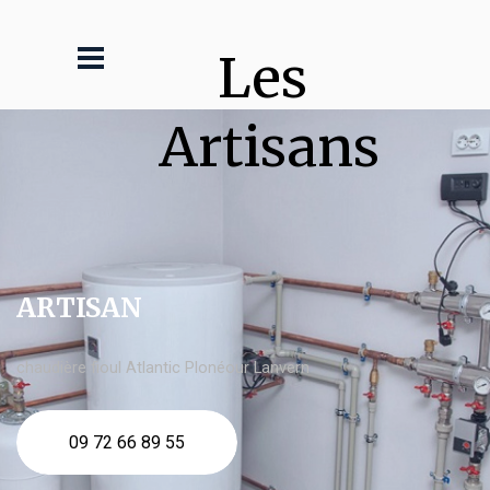
Les 
Artisans
ARTISAN
chaudière fioul Atlantic Plonéour Lanvern
09 72 66 89 55