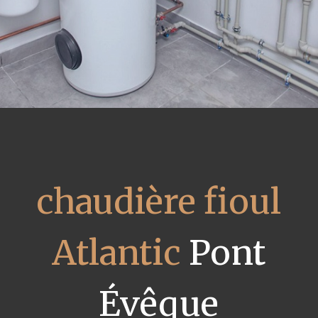
chaudière fioul
Atlantic
Pont
Évêque