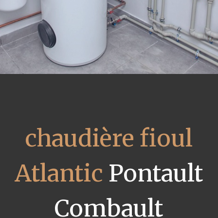
chaudière fioul
Atlantic
Pontault
Combault