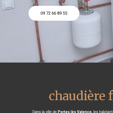
09 72 66 89 55
chaudière f
Dans la ville de
Portes lès Valence
, les habita