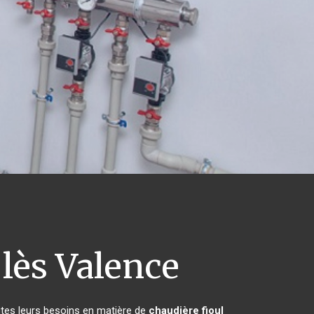
lès Valence
utes leurs besoins en matière de
chaudière fioul