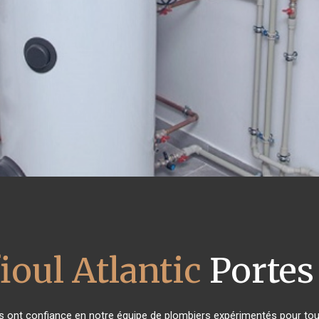
ioul Atlantic
Portes 
nts ont confiance en notre équipe de plombiers expérimentés pour to