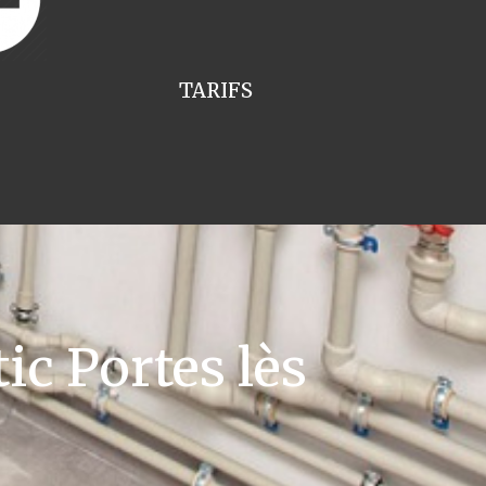
TARIFS
ic Portes lès