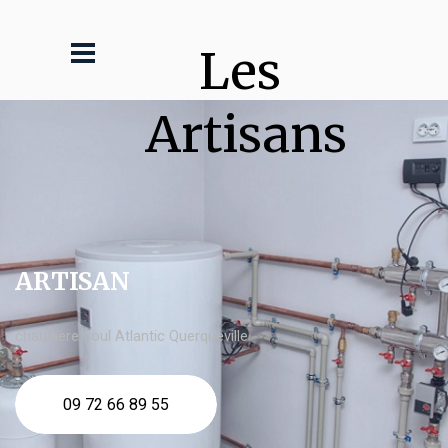
Les 
Artisans
ARTISAN
chaudière fioul Atlantic Querqueville
09 72 66 89 55