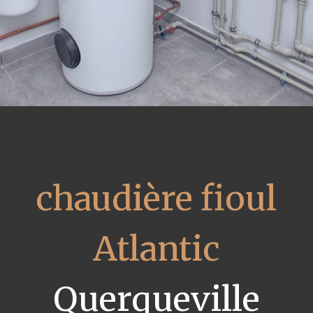
chaudière fioul
Atlantic
Querqueville