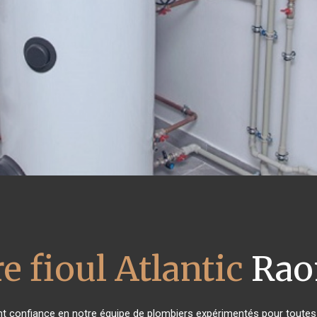
e fioul Atlantic
Raon
ont confiance en notre équipe de plombiers expérimentés pour toute