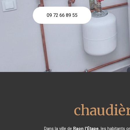
09 72 66 89 55
chaudièr
Dans la ville de
Raon l'Étape
, les habitants 