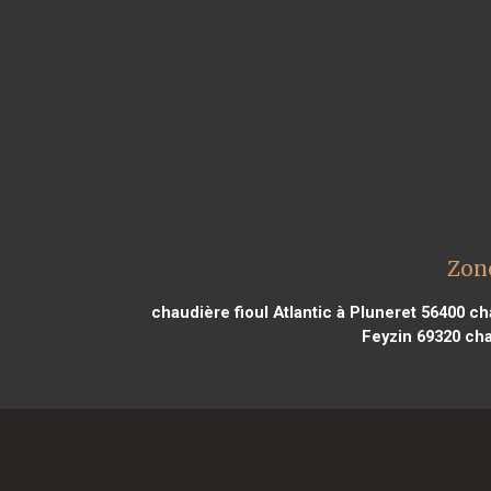
Zone
chaudière fioul Atlantic à Pluneret 56400
cha
Feyzin 69320
cha