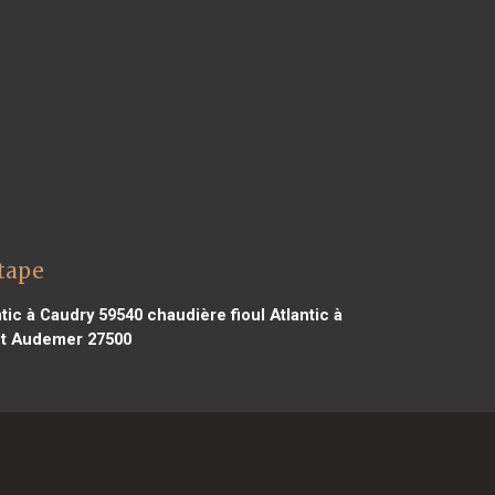
Étape
ntic à Caudry 59540
chaudière fioul Atlantic à
ont Audemer 27500