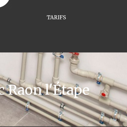
TARIFS
c Raon l'Étape