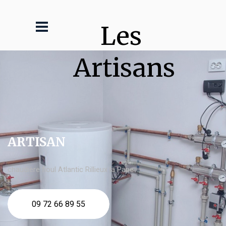
Les 
Artisans
ARTISAN
chaudière fioul Atlantic Rillieux la Pape
09 72 66 89 55