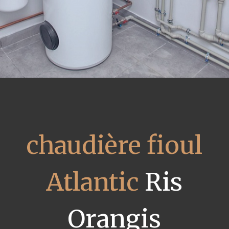
chaudière fioul
Atlantic
Ris
Orangis