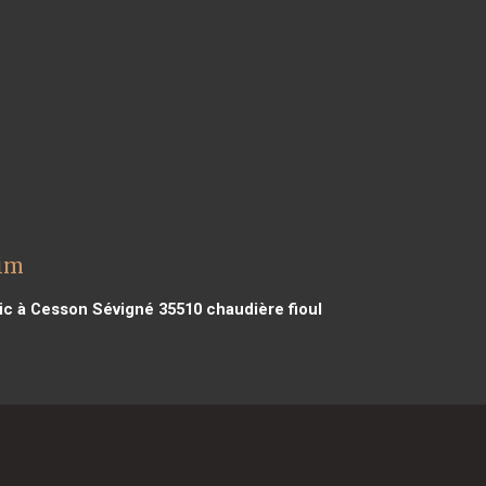
eim
tic à Cesson Sévigné 35510
chaudière fioul