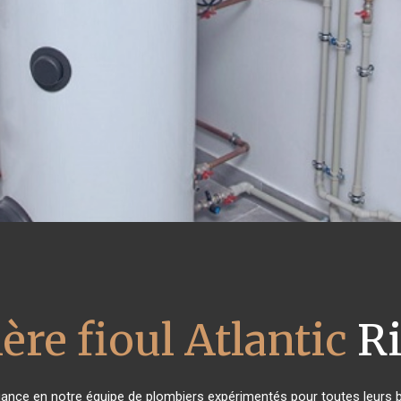
ère fioul Atlantic
Ri
nfiance en notre équipe de plombiers expérimentés pour toutes leurs