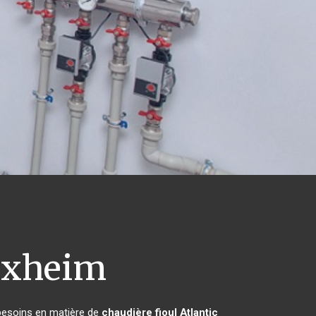
xheim
 besoins en matière de
chaudière fioul Atlantic