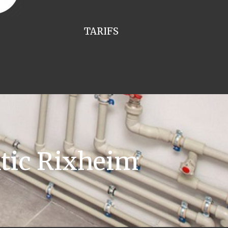
TARIFS
tic Rixheim