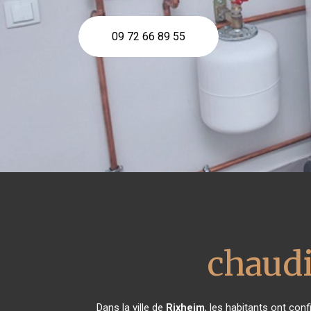
09 72 66 89 55
chaudi
Dans la ville de
Rixheim
, les habitants ont co