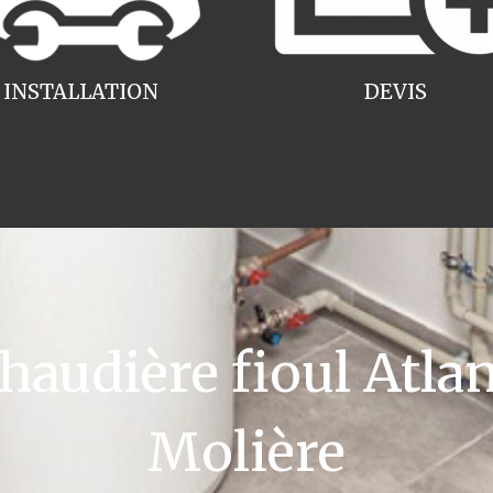
INSTALLATION
DEVIS
udière fioul Atlan
Molière