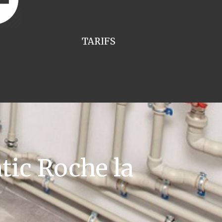
TARIFS
tic Roche la