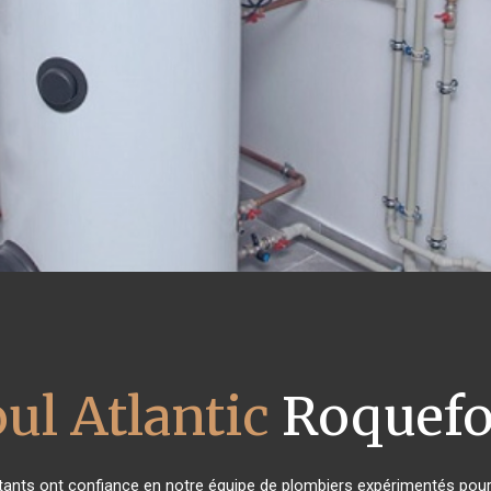
ul Atlantic
Roquefor
bitants ont confiance en notre équipe de plombiers expérimentés pou