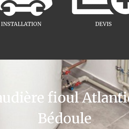
INSTALLATION
DEVIS
ière fioul Atlanti
Bédoule