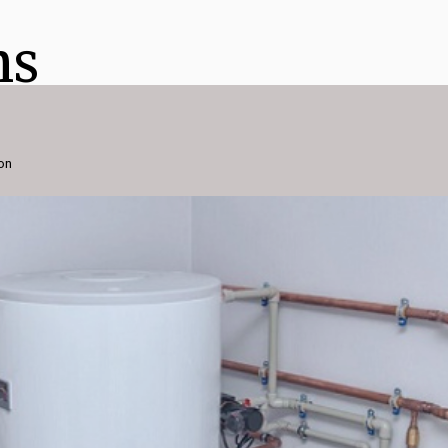
ns
ion