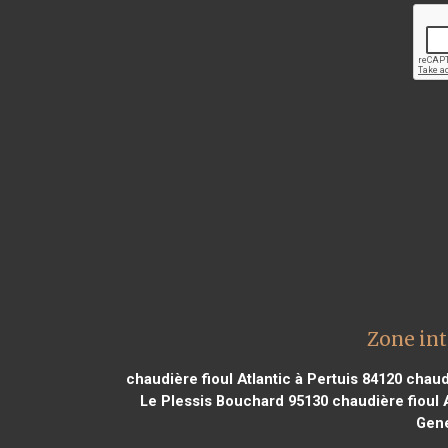
Zone int
chaudière fioul Atlantic à Pertuis 84120
chaudi
Le Plessis Bouchard 95130
chaudière fioul 
Gene