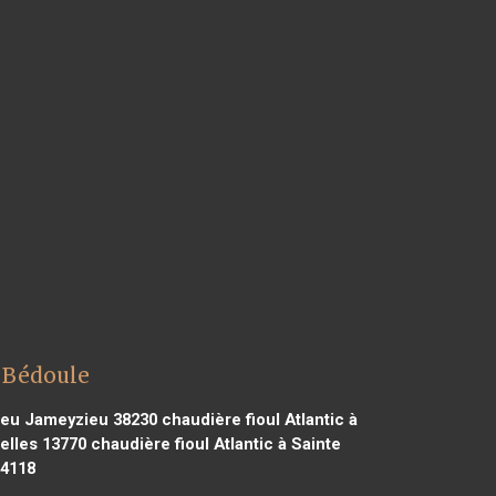
a Bédoule
nieu Jameyzieu 38230
chaudière fioul Atlantic à
elles 13770
chaudière fioul Atlantic à Sainte
44118