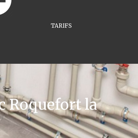
TARIFS
c Roquefort la