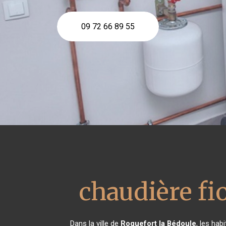
09 72 66 89 55
chaudière fio
Dans la ville de
Roquefort la Bédoule
, les ha