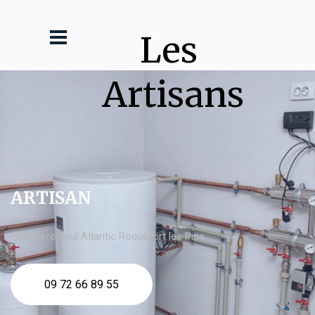
Les 
Artisans
ARTISAN
chaudière fioul Atlantic Roquefort les Pins
09 72 66 89 55