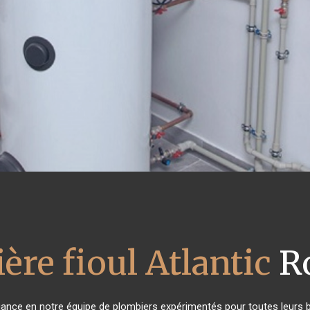
ère fioul Atlantic
R
nfiance en notre équipe de plombiers expérimentés pour toutes leurs