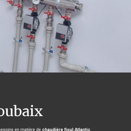
oubaix
 besoins en matière de
chaudière fioul Atlantic