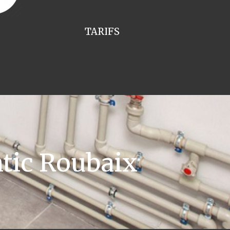
TARIFS
tic Roubaix