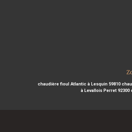
Zo
chaudière fioul Atlantic à Lesquin 59810
chaud
à Levallois Perret 92300
c