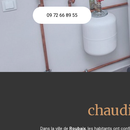
09 72 66 89 55
chaudi
Dans la ville de
Roubaix
, les habitants ont co