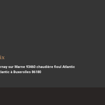
aix
urnay sur Marne 93460
chaudière fioul Atlantic
lantic à Buxerolles 86180