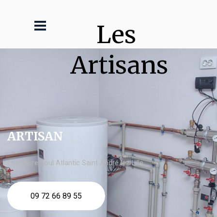
Les 
Artisans
ARTISAN
chaudière fioul Atlantic Saint André lez Lille
09 72 66 89 55