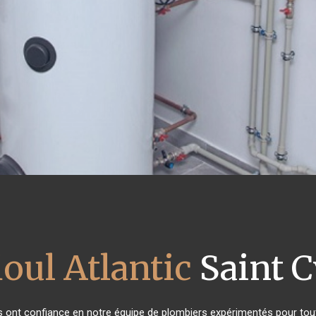
ioul Atlantic
Saint C
nts ont confiance en notre équipe de plombiers expérimentés pour to