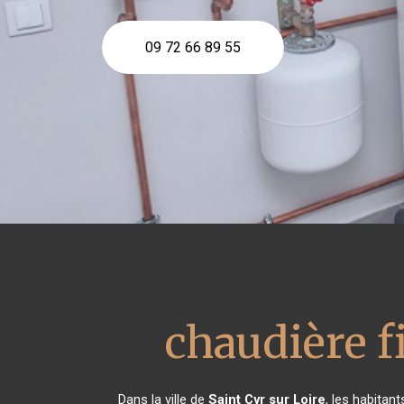
09 72 66 89 55
chaudière f
Dans la ville de
Saint Cyr sur Loire
, les habita