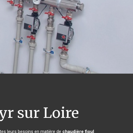
yr sur Loire
utes leurs besoins en matière de
chaudière fioul