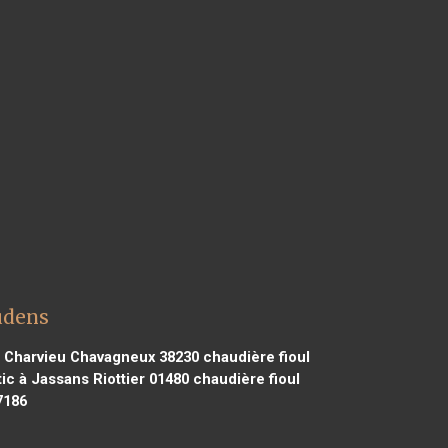
audens
 à Charvieu Chavagneux 38230
chaudière fioul
ic à Jassans Riottier 01480
chaudière fioul
7186