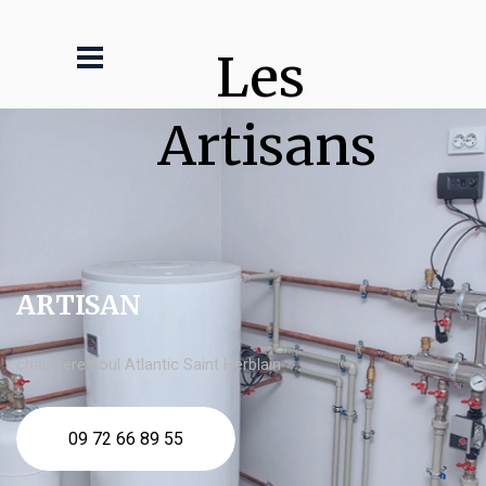
Les 
Artisans
ARTISAN
chaudière fioul Atlantic Saint Herblain
09 72 66 89 55