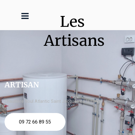
Les 
Artisans
ARTISAN
chaudière fioul Atlantic Saint Jacques de la Lande
09 72 66 89 55