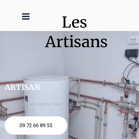
Les 
Artisans
ARTISAN
chaudière fioul Atlantic Saint Jean de Védas
09 72 66 89 55