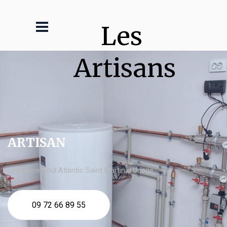
Les 
Artisans
ARTISAN
chaudière fioul Atlantic Saint Martin d'Uriage
09 72 66 89 55